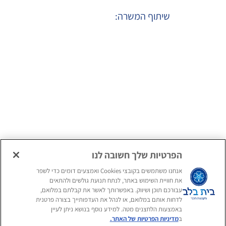
שיתוף המשרה:
הגשת מועמדות
המלצה על חבר ע"י
למועמדים חיצוניים
עובדי הארגון
הגשת מועמדות
למועמדים פנימיים
הפרטיות שלך חשובה לנו
אנחנו משתמשים בקובצי Cookies ואמצעים דומים כדי לשפר
את חוויית השימוש באתר, לנתח תנועת גולשים ולהתאים
עקבו אחרינו
עבורכם תוכן ושיווק. באפשרותך לאשר את קבלתם במלואם,
לדחות אותם במלואם, או לנהל את העדפותייך בצורה פרטנית
באמצעות הלחצנים מטה. למידע נוסף בנושא ניתן לעיין
אנחנו מזמינים אתכם להכיר אותנו
ב
מדיניות הפרטיות של האתר.