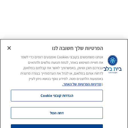
הגשת מועמדות
למועמדים פנימיים
הפרטיות שלך חשובה לנו
אנחנו משתמשים בקובצי Cookies ואמצעים דומים כדי לשפר
את חוויית השימוש באתר, לנתח תנועת גולשים ולהתאים
עקבו אחרינו
עבורכם תוכן ושיווק. באפשרותך לאשר את קבלתם במלואם,
לדחות אותם במלואם, או לנהל את העדפותייך בצורה פרטנית
באמצעות הלחצנים מטה. למידע נוסף בנושא ניתן לעיין
אנחנו מזמינים אתכם להכיר אותנו
ב
מדיניות הפרטיות של האתר.
ולעקוב אחרינו ברשתות החברתיות!
הגדרות קובצי Cookie
גם לייק, שיתוף או תגובה תמיד יתקבלו באהבה.
לעמוד
לעמוד
דחה הכול
הפייסבוק
הלינקדאין
אתר זה מנוסח בלשון זכר, אך מתייחס לשני המינים כאחד.