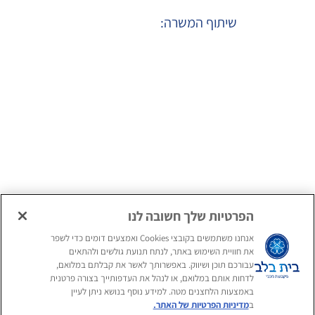
שיתוף המשרה:
הגשת מועמדות
המלצה על חבר ע"י
למועמדים חיצוניים
עובדי הארגון
הגשת מועמדות
למועמדים פנימיים
הפרטיות שלך חשובה לנו
אנחנו משתמשים בקובצי Cookies ואמצעים דומים כדי לשפר
את חוויית השימוש באתר, לנתח תנועת גולשים ולהתאים
עקבו אחרינו
עבורכם תוכן ושיווק. באפשרותך לאשר את קבלתם במלואם,
לדחות אותם במלואם, או לנהל את העדפותייך בצורה פרטנית
באמצעות הלחצנים מטה. למידע נוסף בנושא ניתן לעיין
אנחנו מזמינים אתכם להכיר אותנו
ב
מדיניות הפרטיות של האתר.