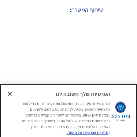
שיתוף המשרה:
הגשת מועמדות
המלצה על חבר ע"י
למועמדים חיצוניים
עובדי הארגון
הגשת מועמדות
למועמדים פנימיים
הפרטיות שלך חשובה לנו
אנחנו משתמשים בקובצי Cookies ואמצעים דומים כדי לשפר
את חוויית השימוש באתר, לנתח תנועת גולשים ולהתאים
עקבו אחרינו
עבורכם תוכן ושיווק. באפשרותך לאשר את קבלתם במלואם,
לדחות אותם במלואם, או לנהל את העדפותייך בצורה פרטנית
באמצעות הלחצנים מטה. למידע נוסף בנושא ניתן לעיין
אנחנו מזמינים אתכם להכיר אותנו
ב
מדיניות הפרטיות של האתר.