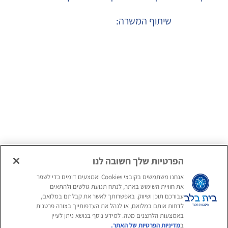
שיתוף המשרה:
הגשת מועמדות
המלצה על חבר ע"י
למועמדים חיצוניים
עובדי הארגון
הגשת מועמדות
למועמדים פנימיים
הפרטיות שלך חשובה לנו
אנחנו משתמשים בקובצי Cookies ואמצעים דומים כדי לשפר
את חוויית השימוש באתר, לנתח תנועת גולשים ולהתאים
עקבו אחרינו
עבורכם תוכן ושיווק. באפשרותך לאשר את קבלתם במלואם,
לדחות אותם במלואם, או לנהל את העדפותייך בצורה פרטנית
באמצעות הלחצנים מטה. למידע נוסף בנושא ניתן לעיין
אנחנו מזמינים אתכם להכיר אותנו
ב
מדיניות הפרטיות של האתר.