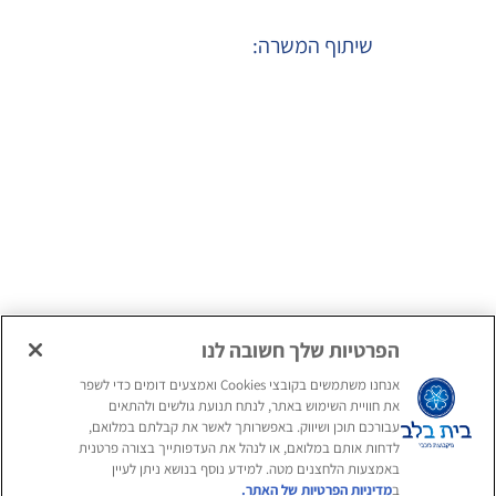
שיתוף המשרה:
הגשת מועמדות
המלצה על חבר ע"י
למועמדים חיצוניים
עובדי הארגון
הגשת מועמדות
למועמדים פנימיים
הפרטיות שלך חשובה לנו
אנחנו משתמשים בקובצי Cookies ואמצעים דומים כדי לשפר
את חוויית השימוש באתר, לנתח תנועת גולשים ולהתאים
עקבו אחרינו
עבורכם תוכן ושיווק. באפשרותך לאשר את קבלתם במלואם,
לדחות אותם במלואם, או לנהל את העדפותייך בצורה פרטנית
באמצעות הלחצנים מטה. למידע נוסף בנושא ניתן לעיין
אנחנו מזמינים אתכם להכיר אותנו
ב
מדיניות הפרטיות של האתר.